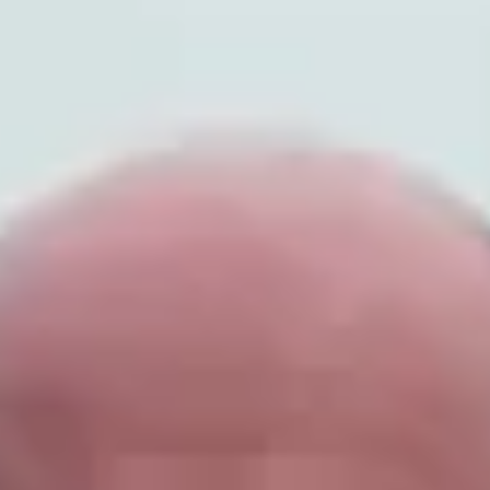
sjefen på sagbruket og styremedlem i næringslaget.