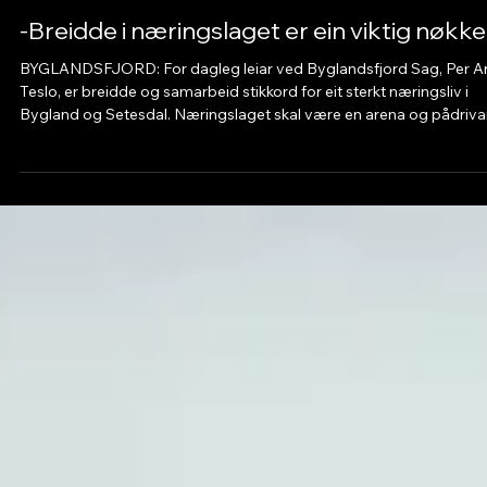
Oct 13, 2025
-Breidde i næringslaget er ein viktig nøkke
BYGLANDSFJORD: For dagleg leiar ved Byglandsfjord Sag, Per A
Teslo, er breidde og samarbeid stikkord for eit sterkt næringsliv i
Bygland og Setesdal. Næringslaget skal være en arena og pådriva
for samarbeid, kommunikasjon og kunnskapsutveksling, meinar