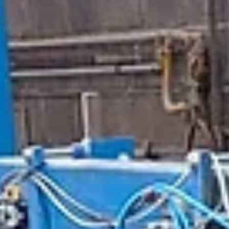
er ein viktig aktør i Bygland og Setesdal - både som arbeidsplass 
som ein del av den næringsmessige ryggraden i regionen. Sjølv o
meieribygget er av dei minste i landet, så leverer gjengen som job
dei for fullt.