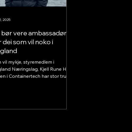
2, 2025
i bør vere ambassadørar
r dei som vil noko i
gland
 vil mykje, styremedlem i
land Næringslag, Kjell Rune Heia.
fen i Containertech har stor tru på
 idear og vekst for næringslivet i
munen og regionen. Han er
kkeklar på ein ting; det er
nnom samarbeid og samhandling
in får til utvikling og framdrift.