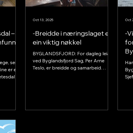
Oct 13, 2025
Oct 
dal –
-Breidde i næringslaget er
-V
mfunn i
ein viktig nøkkel
fo
By
BYGLANDSFJORD: For dagleg leiar
ved Byglandsfjord Sag, Per Arne
ege, seier
Han
Teslo, er breidde og samarbeid
ine er ein
Byg
stikkord for eit sterkt næringsliv i
etesdal -
Sje
Bygland og Setesdal. Næringslaget
 som ein
nye
skal være en arena og pådrivar for
e
kom
samarbeid, kommunikasjon og
v om
klo
kunnskapsutveksling, meinar sjefen
te i
gje
på sagbruket og styremedlem i
 som
at e
næringslaget.