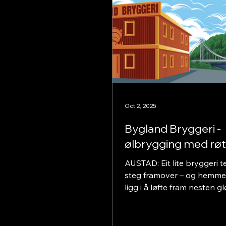
Oct 2, 2025
Bygland Bryggeri -
ølbrygging med røt
AUSTAD: Eit lite bryggeri t
steg framover – og hemme
ligg i å løfte fram nesten 
norske tradisjonar. Bryggm
Torkjel Austad fann krafta i
den heilt unike norske gj