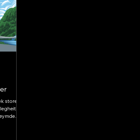
er
ek store
legheita
gløymde
eister
 kveik –
ærstamma