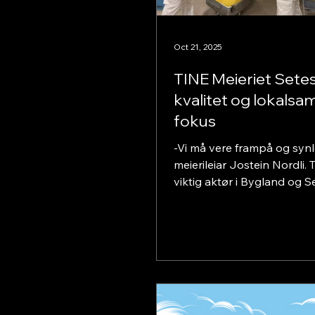
Oct 21, 2025
TINE Meieriet Setes
kvalitet og lokalsa
fokus
-Vi må vere frampå og synl
meierileiar Jostein Nordli. T
viktig aktør i Bygland og S
både som arbeidsplass og
del av den næringsmessig
ryggraden i regionen. Sjøl
meieribygget er av dei mins
landet, så leverer gjengen
jobbar dei for fullt.